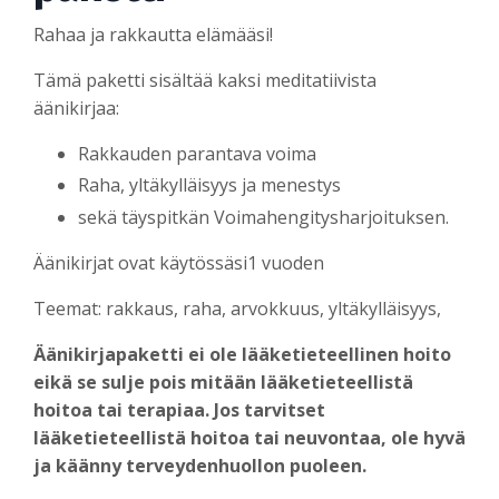
Rahaa ja rakkautta elämääsi!
Tämä paketti sisältää kaksi meditatiivista
äänikirjaa:
Rakkauden parantava voima
Raha, yltäkylläisyys ja menestys
sekä täyspitkän Voimahengitysharjoituksen.
Äänikirjat ovat käytössäsi1 vuoden
Teemat: rakkaus, raha, arvokkuus, yltäkylläisyys,
Äänikirjapaketti ei ole lääketieteellinen hoito
eikä se sulje pois mitään lääketieteellistä
hoitoa tai terapiaa. Jos tarvitset
lääketieteellistä hoitoa tai neuvontaa, ole hyvä
ja käänny terveydenhuollon puoleen.